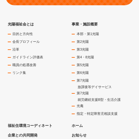
光陽福祉会とは
事業・施設概要
目的と方向性
本部・第1光陽
会長プロフィール
第2光陽
沿革
第3光陽
ガイドライン評価表
第4・8光陽
職員の処遇改善
第5光陽
リンク集
第6光陽
第7光陽
放課後等デイサービス
第7光陽
就労継続支援B型・生活介護
光庵
指定・特定障害児相談支援
福祉住環境コーディネート
ホーム
企業との共同開発
お知らせ