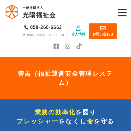
一般社団法人
光陽福祉会
058-260-6663
求人情報
お問い合わせ
受付時間／平日9：00～18：00
管吉（福祉運営安全管理システ
ム）
業務の効率化
を図り
プレッシャー
をなくし
命
を守る