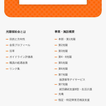
光陽福祉会とは
事業・施設概要
目的と方向性
本部・第1光陽
会長プロフィール
第2光陽
沿革
第3光陽
ガイドライン評価表
第4・8光陽
職員の処遇改善
第5光陽
リンク集
第6光陽
第7光陽
放課後等デイサービス
第7光陽
就労継続支援B型・生活介護
光庵
指定・特定障害児相談支援