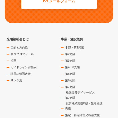
メールフォーム
光陽福祉会とは
事業・施設概要
目的と方向性
本部・第1光陽
会長プロフィール
第2光陽
沿革
第3光陽
ガイドライン評価表
第4・8光陽
職員の処遇改善
第5光陽
リンク集
第6光陽
第7光陽
放課後等デイサービス
第7光陽
就労継続支援B型・生活介護
光庵
指定・特定障害児相談支援